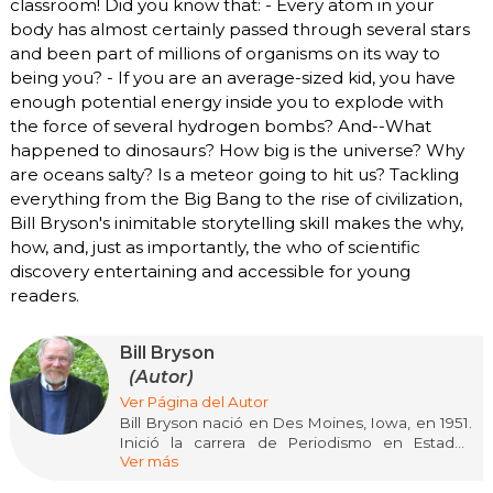
classroom! Did you know that: - Every atom in your
body has almost certainly passed through several stars
and been part of millions of organisms on its way to
being you? - If you are an average-sized kid, you have
enough potential energy inside you to explode with
the force of several hydrogen bombs? And--What
happened to dinosaurs? How big is the universe? Why
are oceans salty? Is a meteor going to hit us? Tackling
everything from the Big Bang to the rise of civilization,
Bill Bryson's inimitable storytelling skill makes the why,
how, and, just as importantly, the who of scientific
discovery entertaining and accessible for young
readers.
Bill Bryson
(Autor)
Ver Página del Autor
Bill Bryson nació en Des Moines, Iowa, en 1951.
Inició la carrera de Periodismo en Estados
Ver más
Unidos, pero la interrumpió para viajar por
Europa. En 1977 se instaló en North Yorkshire,