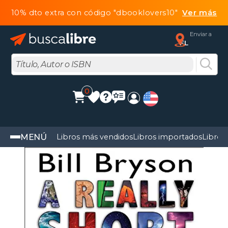
10% dto extra con código "dbooklovers10"
Ver más
Enviar a
FL
0
MENÚ
Libros más vendidos
Libros importados
Libros