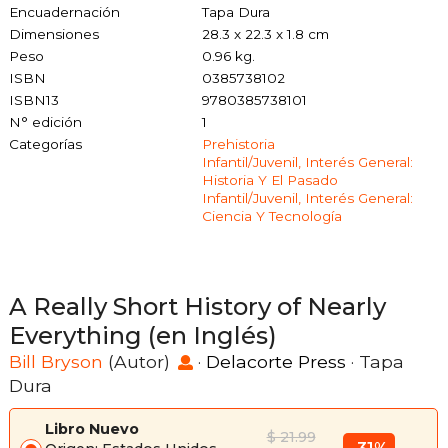
Encuadernación
Tapa Dura
Dimensiones
28.3 x 22.3 x 1.8 cm
Peso
0.96 kg.
ISBN
0385738102
ISBN13
9780385738101
N° edición
1
Categorías
Prehistoria
Infantil/juvenil, Interés General:
Historia Y El Pasado
Infantil/juvenil, Interés General:
Ciencia Y Tecnología
A Really Short History of Nearly
Everything (en Inglés)
Bill Bryson
(Autor)
·
Delacorte Press
· Tapa
Dura
Libro Nuevo
$ 21.99