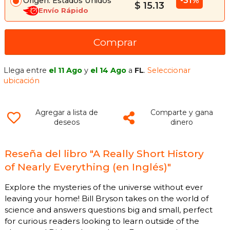
-31%
Origen: Estados Unidos
$ 15.13
Envío Rápido
Comprar
Llega entre
el 11 Ago
y
el 14 Ago
a
FL
.
Seleccionar
ubicación
Agregar a lista de
Comparte y gana
deseos
dinero
Reseña del libro "A Really Short History
of Nearly Everything (en Inglés)"
Explore the mysteries of the universe without ever
leaving your home! Bill Bryson takes on the world of
science and answers questions big and small, perfect
for curious readers looking to learn outside of the