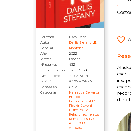
Costo
Formato
Libro Físico
A
Autor
Darlis Stefany
Editorial
Montena
Año
2022
Rese
Idioma
Español
N° páginas
432
Alaska
Encuadernación
Tapa Blanda
escrit
Dimensiones
14 x 21.5 cm
insopo
ISBN13
9789569476587
escen
Editado en
Chile
recor
Categorías
Narrativa De Amor
Erótico
dar el
Ficción Infantil /
Ficción Juvenil:
Historias De
Relaciones: Relatos
Románticos, De
Amor O De
Amistad