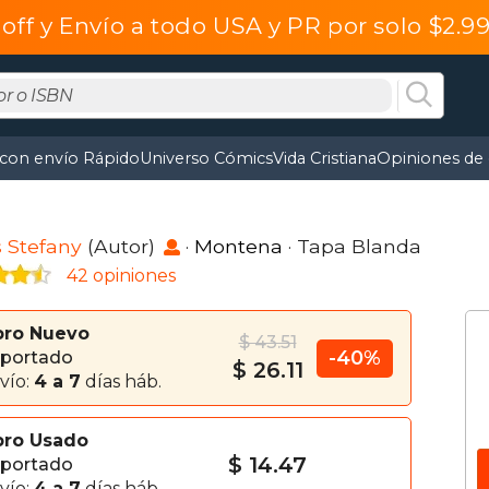
off y Envío a todo USA y PR por solo $2.
 con envío Rápido
Universo Cómics
Vida Cristiana
Opiniones de 
s Stefany
(Autor)
·
Montena
· Tapa Blanda
42 opiniones
bro Nuevo
$ 43.51
-40%
portado
$ 26.11
vío:
4 a 7
días háb.
bro Usado
$ 14.47
portado
vío:
4 a 7
días háb.