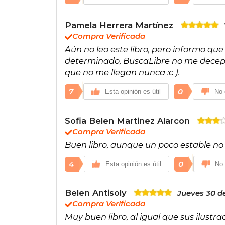
Pamela Herrera Martínez
Compra Verificada
Aún no leo este libro, pero informo qu
determinado, BuscaLibre no me decepc
que no me llegan nunca :c ).
7
0
Esta opinión es útil
No 
Sofia Belen Martinez Alarcon
Compra Verificada
Buen libro, aunque un poco estable no
4
0
Esta opinión es útil
No 
Belen Antisoly
Jueves 30 de
Compra Verificada
Muy buen libro, al igual que sus ilustra