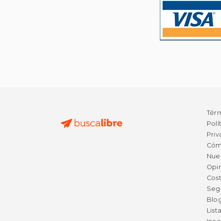
Tér
Polí
Priv
Cóm
Nue
Opin
Cost
Seg
Blo
List