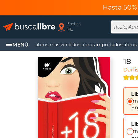
Hasta 50% 
Enviar a
FL
MENÚ
Libros más vendidos
Libros importados
Libros
18
Darli
Li
Im
En
Li
Im
En