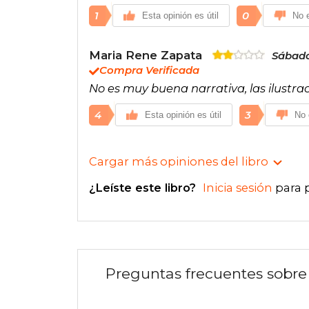
1
0
Esta opinión es útil
No e
Maria Rene Zapata
Sábado
Compra Verificada
No es muy buena narrativa, las ilustra
4
3
Esta opinión es útil
No 
Cargar más opiniones del libro
¿Leíste este libro?
Inicia sesión
para 
Preguntas frecuentes sobre 