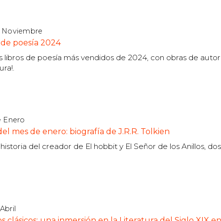
e Noviembre
s de poesía 2024
 libros de poesía más vendidos de 2024, con obras de autor
ra!.
e Enero
el mes de enero: biografía de J.R.R. Tolkien
istoria del creador de El hobbit y El Señor de los Anillos, dos
Abril
s clásicos: una inmersión en la Literatura del Siglo XIX e