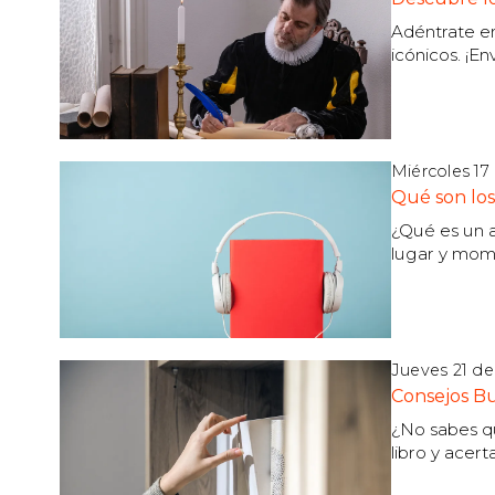
Adéntrate en
icónicos. ¡En
Miércoles 17 
Qué son los 
¿Qué es un a
lugar y mom
Jueves 21 d
Consejos Bu
¿No sabes qu
libro y acert