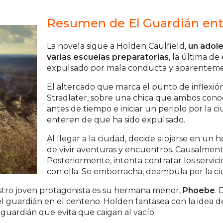
Resumen de El Guardián ent
La novela sigue a Holden Caulfield,
un adol
varias escuelas preparatorias
, la última de
expulsado por mala conducta y aparenteme
El altercado que marca el punto de inflexió
Stradlater, sobre una chica que ambos con
antes de tiempo e iniciar un periplo por la 
enteren de que ha sido expulsado.
Al llegar a la ciudad, decide alojarse en un h
de vivir aventuras y encuentros. Causalment
Posteriormente, intenta contratar los servic
con ella. Se emborracha, deambula por la ciud
estro joven protagonista es su hermana menor,
Phoebe
. 
 el guardián en el centeno. Holden fantasea con la ide
 guardián que evita que caigan al vacío.