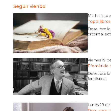
Seguir viendo
Martes 21 d
Top 5 libro
Descubre los
próxima lectu
Viernes 19 d
Efeméride d
Descubre la h
fantástica.
Lunes 29 de 
Descubre lo